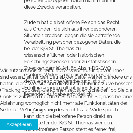
personenbezogenen Daten nicht mehr für
diese Zwecke verarbeiten.
Zudem hat die betroffene Person das Recht,
aus Gründen, die sich aus ihrer besonderen
Situation ergeben, gegen die sie betreffende
Verarbeitung personenbezogener Daten, die
bei der KjG St. Thomas zu
wissenschaftlichen oder historischen
Forschungszwecken oder zu statistischen
Zwecken gemäß Art. 89 Abs. 1 DS-GVO
Wir nutzen Cookies auf unserer Website. Einige von ihnen
erfolgen, Widerspruch einzulegen, es sei
sind essenziell für den Betrieb der Seite, während andere uns
denn, eine solche Verarbeitung ist zur
helfen, diese Website und die Nutzererfahrung zu verbessern
Erfüllung einer im öffentlichen Interesse
(Tracking Cookies). Sie können selbst entscheiden, ob Sie die
liegenden Aufgabe erforderlich.
Cookies zulassen möchten. Bitte beachten Sie, dass bei einer
Ablehnung womöglich nicht mehr alle Funktionalitäten der
Seite zur Verfügung stehen.
Zur Ausübung des Rechts auf Widerspruch
kann sich die betroffene Person direkt an
jeden Leiter der KjG St. Thomas wenden.
Akzeptieren
Der betroffenen Person steht es ferner frei,