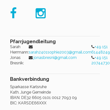
Pfarrjugendleitung
Sarah
+49 151
Herrmann:
sarah2401sophie2003@gmail.com
6144824
Jonas
jonasbresni@gmail.com
+49 151
Bresnik:
20744730
Bankverbindung
Sparkasse Karlsruhe
Kath. Junge Gemeinde
IBAN: DE32 6605 0101 0012 7093 09
BIC: KARSDE66XXX