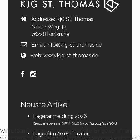
Addresse: KjG St. Thomas,
Neuer Weg 4a,
76228 Karlsruhe
Email:
info@kjg-st-thomas.de
web:
www.kjg-st-thomas.de
Neuste Artikel
Lageranmeldung 2026
Geschrieben am %PM, %26 %507 %2024 %13:%Okt
Wir nutzen Cookies auf unserer Website. Einige von ihnen
Lagerfilm 2018 – Trailer
sind essenziell für den Betrieb der Seite, während andere uns